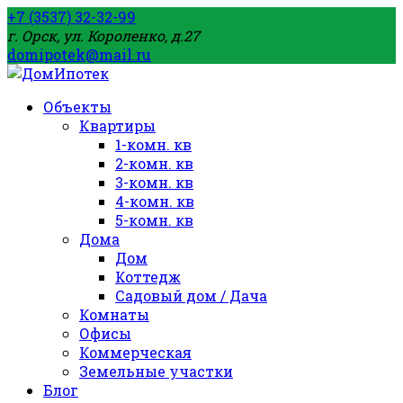
+7 (3537) 32-32-99
г. Орск, ул. Короленко, д.27
domipotek@mail.ru
Объекты
Квартиры
1-комн. кв
2-комн. кв
3-комн. кв
4-комн. кв
5-комн. кв
Дома
Дом
Коттедж
Садовый дом / Дача
Комнаты
Офисы
Коммерческая
Земельные участки
Блог