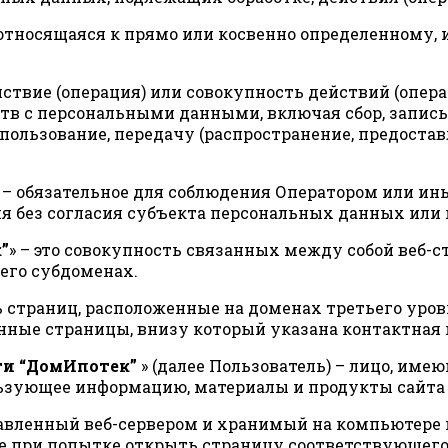
, относящаяся к прямо или косвенно определенному
ействие (операция) или совокупность действий (опе
тв с персональными данными, включая сбор, запись,
пользование, передачу (распространение, предоставл
» – обязательное для соблюдения Оператором или
я без согласия субъекта персональных данных или 
”
» – это совокупность связанных между собой веб-
е его субдоменах.
ть страниц, расположенные на доменах третьего ур
енные страницы, внизу который указана контактн
ти “ДомИпотек”
» (далее Пользователь) – лицо, име
ользующее информацию, материалы и продукты сайт
правленный веб-сервером и хранимый на компьютере 
е при попытке открыть страницу соответствующего