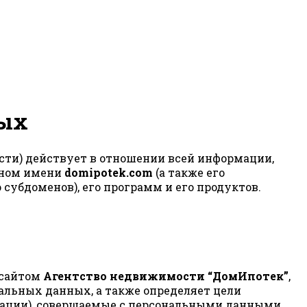
ных
ти) действует в отношении всей информации,
нном имени
domipotek.com
(а также его
 субдоменов), его программ и его продуктов.
 сайтом
Агентство недвижимости “ДомИпотек”
,
альных данных, а также определяет цели
рации), совершаемые с персональными данными.