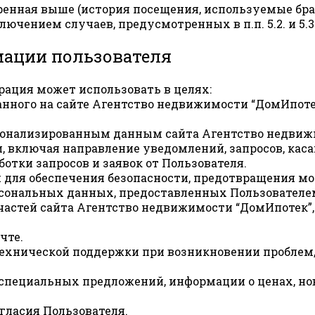
ренная выше (история посещения, используемые бра
ючением случаев, предусмотренных в п.п. 5.2. и 5
мации пользователя
рация может использовать в целях:
ванного на сайте Агентство недвижимости “ДомИпот
ерсонализированным данным сайта Агентство недвиж
зи, включая направление уведомлений, запросов, ка
отки запросов и заявок от Пользователя.
я для обеспечения безопасности, предотвращения м
ерсональных данных, предоставленных Пользователе
 частей сайта Агентство недвижимости “ДомИпотек”,
чте.
технической поддержки при возникновении проблем
ия специальных предложений, информации о ценах, н
огласия Пользователя.