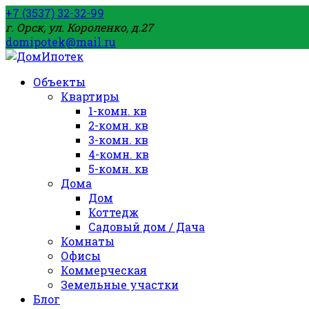
+7 (3537) 32-32-99
г. Орск, ул. Короленко, д.27
domipotek@mail.ru
Объекты
Квартиры
1-комн. кв
2-комн. кв
3-комн. кв
4-комн. кв
5-комн. кв
Дома
Дом
Коттедж
Садовый дом / Дача
Комнаты
Офисы
Коммерческая
Земельные участки
Блог