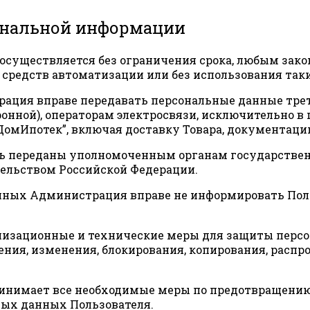
сональной информации
 осуществляется без ограничения срока, любым зак
средств автоматизации или без использования таки
страция вправе передавать персональные данные тре
онной), операторам электросвязи, исключительно в
омИпотек”, включая доставку Товара, документации
ть переданы уполномоченным органам государствен
тельством Российской Федерации.
анных Администрация вправе не информировать Поль
низационные и технические меры для защиты персо
ния, изменения, блокирования, копирования, распр
принимает все необходимые меры по предотвращени
ых данных Пользователя.