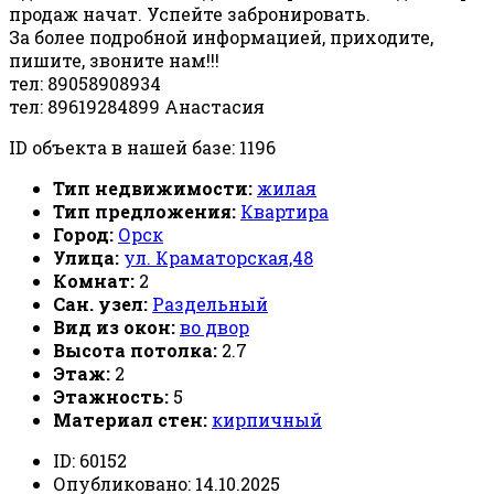
продаж начат. Успейте забронировать.
За более подробной информацией, приходите,
пишите, звоните нам!!!
тел: 89058908934
тел: 89619284899 Анастасия
ID объекта в нашей базе: 1196
Тип недвижимости:
жилая
Тип предложения:
Квартира
Город:
Орск
Улица:
ул. Краматорская,48
Комнат:
2
Сан. узел:
Раздельный
Вид из окон:
во двор
Высота потолка:
2.7
Этаж:
2
Этажность:
5
Материал стен:
кирпичный
ID:
60152
Опубликовано:
14.10.2025