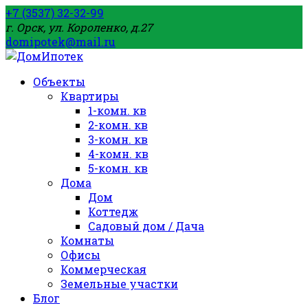
+7 (3537) 32-32-99
г. Орск, ул. Короленко, д.27
domipotek@mail.ru
Объекты
Квартиры
1-комн. кв
2-комн. кв
3-комн. кв
4-комн. кв
5-комн. кв
Дома
Дом
Коттедж
Садовый дом / Дача
Комнаты
Офисы
Коммерческая
Земельные участки
Блог