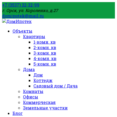
+7 (3537) 32-32-99
г. Орск, ул. Короленко, д.27
domipotek@mail.ru
Объекты
Квартиры
1-комн. кв
2-комн. кв
3-комн. кв
4-комн. кв
5-комн. кв
Дома
Дом
Коттедж
Садовый дом / Дача
Комнаты
Офисы
Коммерческая
Земельные участки
Блог