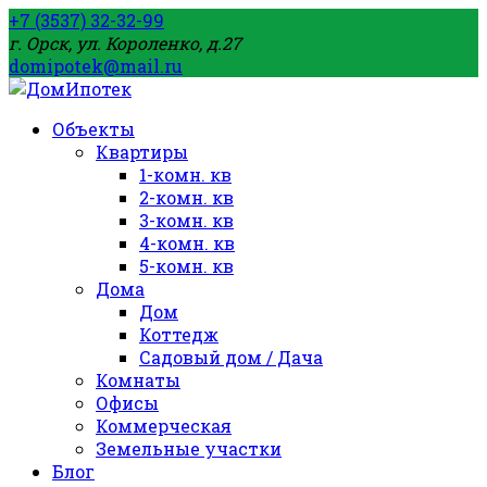
+7 (3537) 32-32-99
г. Орск, ул. Короленко, д.27
domipotek@mail.ru
Объекты
Квартиры
1-комн. кв
2-комн. кв
3-комн. кв
4-комн. кв
5-комн. кв
Дома
Дом
Коттедж
Садовый дом / Дача
Комнаты
Офисы
Коммерческая
Земельные участки
Блог