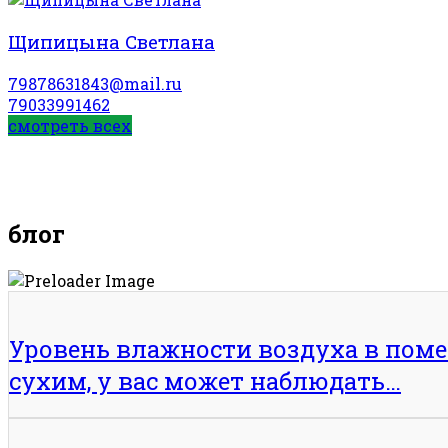
Щипицына Светлана
79878631843@mail.ru
79033991462
смотреть всех
блог
Уровень влажности воздуха в помещ
сухим, у вас может наблюдать…