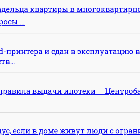
адельца квартиры в многоквартирно
росы …
-принтера и сдан в эксплуатацию в 
ств…
е правила выдачи ипотеки ⠀ Центроба
дус, если в доме живут люди с о