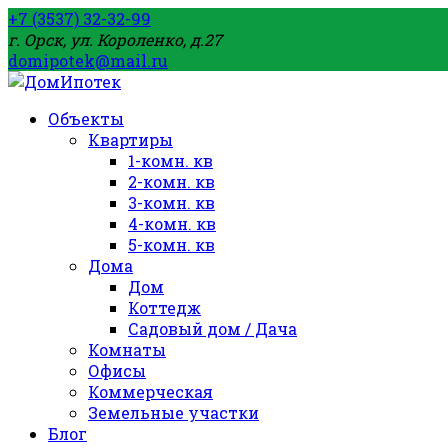
+7 (3537) 32-32-99
г. Орск, ул. Короленко, д.27
domipotek@mail.ru
Объекты
Квартиры
1-комн. кв
2-комн. кв
3-комн. кв
4-комн. кв
5-комн. кв
Дома
Дом
Коттедж
Садовый дом / Дача
Комнаты
Офисы
Коммерческая
Земельные участки
Блог