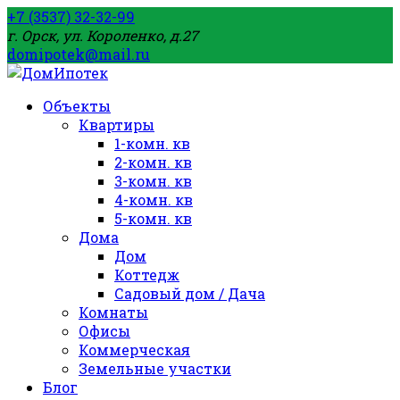
+7 (3537) 32-32-99
г. Орск, ул. Короленко, д.27
domipotek@mail.ru
Объекты
Квартиры
1-комн. кв
2-комн. кв
3-комн. кв
4-комн. кв
5-комн. кв
Дома
Дом
Коттедж
Садовый дом / Дача
Комнаты
Офисы
Коммерческая
Земельные участки
Блог